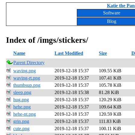
Katie the Pand
Software
Blog
Index of /imgs/stickers/
Name
Last Modified
Size
D
Parent Directory
waving.png
2019-12-18 15:37
109.55 KiB
waving-rt.png
2019-12-18 15:37
107.41 KiB
thumbsup.png
2019-12-18 15:37
105.78 KiB
sleep.png
2019-12-18 15:38
81.28 KiB
hug.png
2019-12-18 15:37
120.29 KiB
hehe.png
2019-12-18 15:37
109.64 KiB
hehe-nt.png
2019-12-18 15:37
120.59 KiB
grin.png
2019-12-18 15:37
111.83 KiB
cute.png
2019-12-18 15:37
100.11 KiB